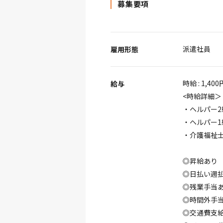
募集要項
派遣社員
雇用形態
時給 : 1,400
給与
<時給詳細＞
・ヘルパー2
・ヘルパー1
・介護福祉士 
◎昇給あり
◎日払い週
◎残業手当
◎時間外手
◎交通費支