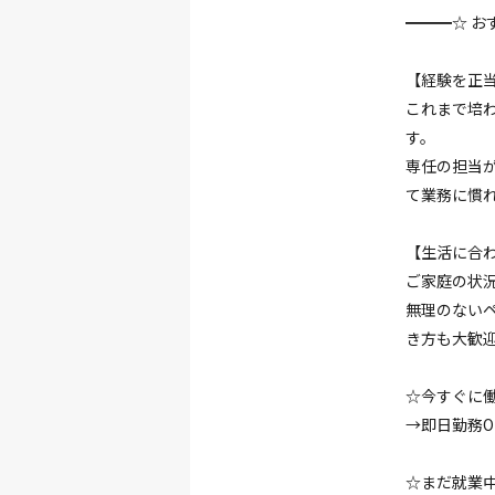
━━━☆ お
【経験を正
これまで培
す。
専任の担当
て業務に慣
【生活に合
ご家庭の状
無理のない
き方も大歓
☆今すぐに
→即日勤務O
☆まだ就業