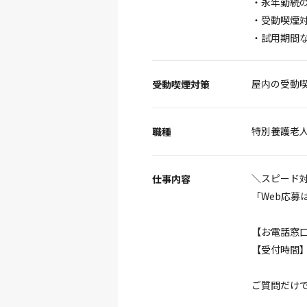
・永年勤続
・受動喫煙
・試用期間
屋内の受動
受動喫煙対策
特別養護老
職種
＼スピード
仕事内容
「Web応
【お電話窓口】0
【受付時間】平日
ご質問だけで