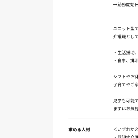
→勤務開始日
ユニット型
介護職とし
・生活援助
・食事、排
シフトやお
子育てやご
見学も可能
まずはお気軽
＜いずれか
求める人材
・認知症介