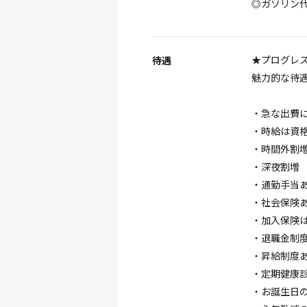
◎ガソリン代
★プログレ
待遇
魅力的な待遇
・急な出費
・時給は資
・時間外割増
・深夜割増
・通勤手当
・社会保険
・加入保険
・退職金制
・昇給制度
・定期健康
・お誕生日