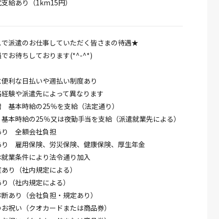
支給あり（1km15円）
スで派遣のお仕事していただく皆さまの待遇★
でお待ちしております(*^-^*)
に便利な日払いや週払い制度あり
格経験や派遣先によって異なります
 基本時給の25％を支給（法定通り）
 基本時給の25％又は夜勤手当を支給（派遣就業先による）
あり 全額会社負担
あり 雇用保険、労災保険、健康保険、厚生年金
は就業条件により法令通り加入
度あり（社内規定による）
あり（社内規定による）
診断あり（会社負担・規定あり）
のお祝い（クオカードまたは商品券）