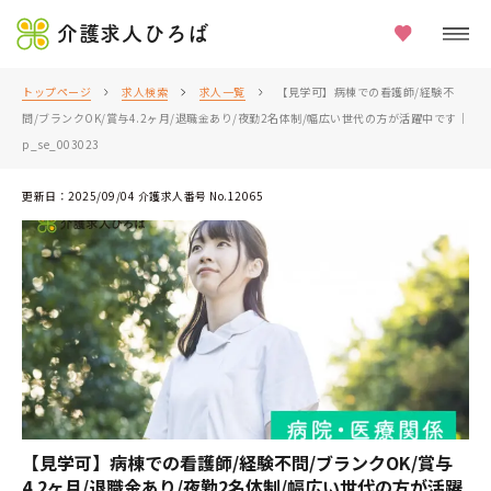
介護求人ひろば
トップページ
求人検索
求人一覧
【見学可】病棟での看護師/経験不
問/ブランクOK/賞与4.2ヶ月/退職金あり/夜勤2名体制/幅広い世代の方が活躍中です｜
p_se_003023
更新日：2025/09/04 介護求人番号 No.12065
【見学可】病棟での看護師/経験不問/ブランクOK/賞与
4.2ヶ月/退職金あり/夜勤2名体制/幅広い世代の方が活躍