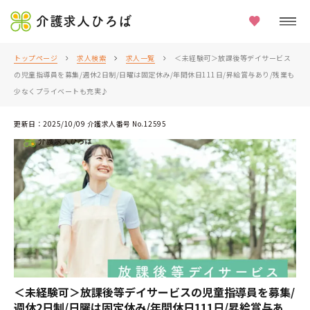
介護求人ひろば
トップページ
求人検索
求人一覧
＜未経験可＞放課後等デイサービス
の児童指導員を募集/週休2日制/日曜は固定休み/年間休日111日/昇給賞与あり/残業も
少なくプライベートも充実♪
更新日：2025/10/09 介護求人番号 No.12595
＜未経験可＞放課後等デイサービスの児童指導員を募集/
週休2日制/日曜は固定休み/年間休日111日/昇給賞与あ