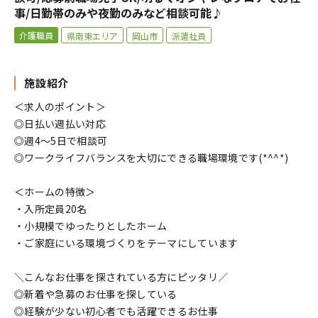
事/日勤帯のみや夜勤のみなど相談可能♪
介護職員
県南東エリア
岡山市
派遣社員
施設紹介
＜求人のポイント＞
◎日払い週払い対応
◎週4～5日で相談可
◎ワークライフバランスを大切にできる職場環境です(*^^*)
＜ホームの特徴＞
・入所定員20名
・小規模でゆったりとしたホーム
・ご家庭にいる環境づくりをテーマにしています
＼こんなお仕事を探されている方にピッタリ／
◎新着や急募のお仕事を探している
◎経験が少ない初心者でも活躍できるお仕事