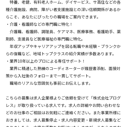
特養、老健、有料老人ホーム、デイサービス、サ高住などの各
種介護施設、病院、障がい者支援施設との深い信頼関係があるか
らこそ、あなたにぴったりの職場をご案内できます。
・介護・看護師などの専門職に特化！
介護職、看護師、調理員、ケアマネ、医療事務、看護助手、薬
剤師、支援員など医療福祉の専門職に特化。
年収アップやキャリアアップを図る転職や未経験・ブランクか
らの復職など、地域トップクラスの紹介実績が多数あります。
・業界10年以上のプロによる専任サポート！
業界に精通した熟練のコーディネーターが履歴書添削、面接対
策から入社後のフォローまで一貫してサポート。
職場のリアルな雰囲気も事前にお伝えします。
こちらの募集は求人企業様よりご依頼を受けて「株式会社プログ
レス」が取り扱っている求人です。求人の詳細やお問い合わせな
どのお仕事のご相談はお気軽にご連絡ください。また事業所様に
おきましては、求人募集停止・求人内容変更・新規求人募集など