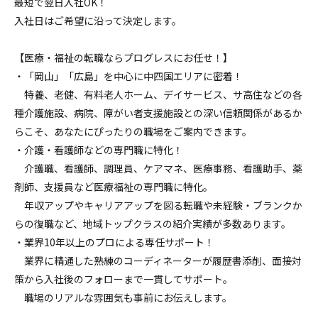
最短で翌日入社OK！
入社日はご希望に沿って決定します。
【医療・福祉の転職ならプログレスにお任せ！】
・「岡山」「広島」を中心に中四国エリアに密着！
特養、老健、有料老人ホーム、デイサービス、サ高住などの各
種介護施設、病院、障がい者支援施設との深い信頼関係があるか
らこそ、あなたにぴったりの職場をご案内できます。
・介護・看護師などの専門職に特化！
介護職、看護師、調理員、ケアマネ、医療事務、看護助手、薬
剤師、支援員など医療福祉の専門職に特化。
年収アップやキャリアアップを図る転職や未経験・ブランクか
らの復職など、地域トップクラスの紹介実績が多数あります。
・業界10年以上のプロによる専任サポート！
業界に精通した熟練のコーディネーターが履歴書添削、面接対
策から入社後のフォローまで一貫してサポート。
職場のリアルな雰囲気も事前にお伝えします。