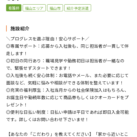
看護師
福山エリア
福山市
紹介予定派遣
施設紹介
＼プログレスを選ぶ理由！安心サポート／
◎専属サポート：応募から入社後も、同じ担当者が一貫して伴
走します！
◎初日の同行あり：職場見学や勤務初日は担当者が一緒なの
で、緊張せずスタートできます！
◎入社後も続く安心体制：お電話やメール、また必要に応じて
面談など、気軽に悩みや相談ができる体制を整えています！
◎充実の福利厚生：入社当月からの社会保険加入はもちろん、
お誕生日や勤続年数に応じて商品券もしくはクオーカードをプ
レゼント！
◎便利な日払い制度：日払い申請は平日であれば即日入金可能
です。詳しくはお問い合わせ下さいませ！
【あなたの「こだわり」を教えてください】「家から近いとこ