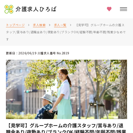
介護求人ひろば
トップページ
求人検索
求人一覧
【見学可】グループホームの介護ス
タッフ/賞与あり/退職金あり/夜勤あり/ブランクOK/経験不問/年齢不問/残業少なめで
す
更新日：2026/06/19 介護求人番号 No.2819
【見学可】グループホームの介護スタッフ/賞与あり/退
職金あり/夜勤あり/ブランクOK/経験不問/年齢不問/残業