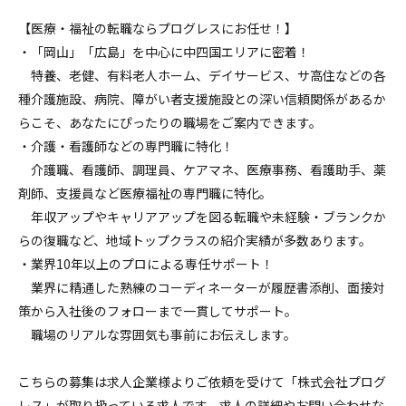
【医療・福祉の転職ならプログレスにお任せ！】
・「岡山」「広島」を中心に中四国エリアに密着！
特養、老健、有料老人ホーム、デイサービス、サ高住などの各
種介護施設、病院、障がい者支援施設との深い信頼関係があるか
らこそ、あなたにぴったりの職場をご案内できます。
・介護・看護師などの専門職に特化！
介護職、看護師、調理員、ケアマネ、医療事務、看護助手、薬
剤師、支援員など医療福祉の専門職に特化。
年収アップやキャリアアップを図る転職や未経験・ブランクか
らの復職など、地域トップクラスの紹介実績が多数あります。
・業界10年以上のプロによる専任サポート！
業界に精通した熟練のコーディネーターが履歴書添削、面接対
策から入社後のフォローまで一貫してサポート。
職場のリアルな雰囲気も事前にお伝えします。
こちらの募集は求人企業様よりご依頼を受けて「株式会社プログ
レス」が取り扱っている求人です。求人の詳細やお問い合わせな