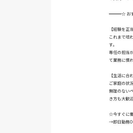
━━━☆ お
【経験を正
これまで培
す。
専任の担当
て業務に慣
【生活に合
ご家庭の状
無理のない
き方も大歓
☆今すぐに
→即日勤務O