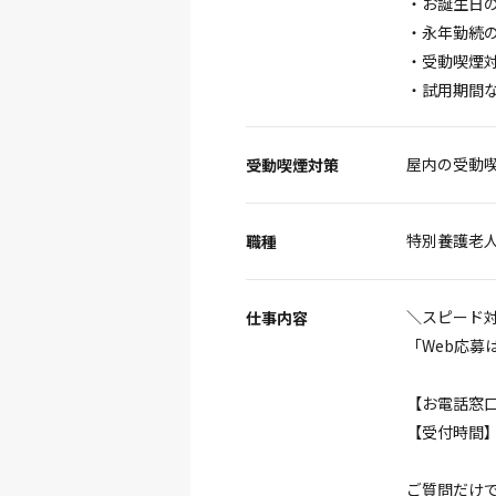
・お誕生日
・永年勤続
・受動喫煙
・試用期間
屋内の受動
受動喫煙対策
特別養護老
職種
＼スピード
仕事内容
「Web応
【お電話窓口】0
【受付時間】平日
ご質問だけで