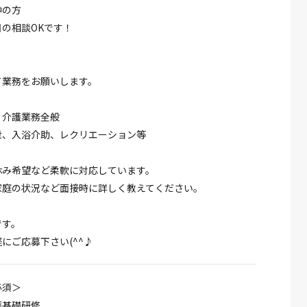
中の方
の相談OKです！
て業務をお願いします。
、介護業務全般
泄、入浴介助、レクリエーション等
休み希望など柔軟に対応しています。
家庭の状況など面接時に詳しく教えてください。
です。
にご応募下さい(^^♪
必須＞
護基礎研修