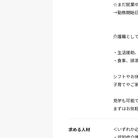
☆まだ就業
→勤務開始日
介護職とし
・生活援助
・食事、排
シフトやお
子育てやご
見学も可能
まずはお気軽
＜いずれか
求める人材
・認知症介