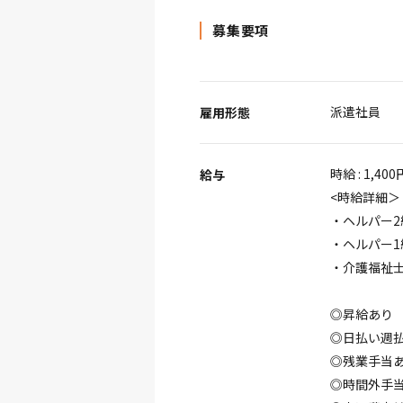
募集要項
派遣社員
雇用形態
時給 : 1,400
給与
<時給詳細＞
・ヘルパー2
・ヘルパー1
・介護福祉士 
◎昇給あり
◎日払い週
◎残業手当
◎時間外手