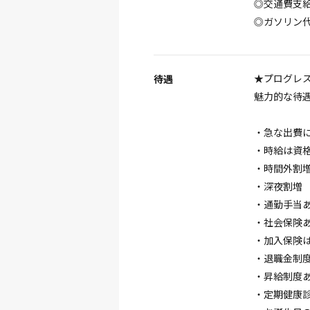
◎交通費支
◎ガソリン代
★プログレ
待遇
魅力的な待遇
・急な出費
・時給は資
・時間外割増
・深夜割増
・通勤手当
・社会保険
・加入保険
・退職金制
・昇給制度
・定期健康