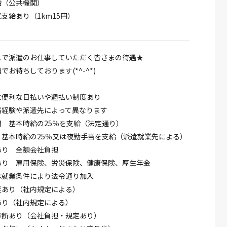
給（公共機関）
支給あり（1km15円）
スで派遣のお仕事していただく皆さまの待遇★
でお待ちしております(*^-^*)
に便利な日払いや週払い制度あり
格経験や派遣先によって異なります
 基本時給の25％を支給（法定通り）
 基本時給の25％又は夜勤手当を支給（派遣就業先による）
あり 全額会社負担
あり 雇用保険、労災保険、健康保険、厚生年金
は就業条件により法令通り加入
度あり（社内規定による）
あり（社内規定による）
診断あり（会社負担・規定あり）