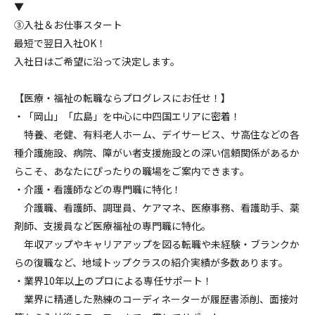
▼
③入社＆お仕事スタート
最短で翌日入社OK！
入社日はご希望に沿って決定します。
【医療・福祉の転職ならプログレスにお任せ！】
・「岡山」「広島」を中心に中四国エリアに密着！
特養、老健、有料老人ホーム、デイサービス、サ高住などの各
種介護施設、病院、障がい者支援施設との深い信頼関係があるか
らこそ、あなたにぴったりの職場をご案内できます。
・介護・看護師などの専門職に特化！
介護職、看護師、調理員、ケアマネ、医療事務、看護助手、薬
剤師、支援員など医療福祉の専門職に特化。
年収アップやキャリアアップを図る転職や未経験・ブランクか
らの復職など、地域トップクラスの紹介実績が多数あります。
・業界10年以上のプロによる専任サポート！
業界に精通した熟練のコーディネーターが履歴書添削、面接対