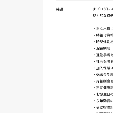
★プログレ
待遇
魅力的な待遇
・急な出費
・時給は資
・時間外割増
・深夜割増
・通勤手当
・社会保険
・加入保険
・退職金制
・昇給制度
・定期健康
・お誕生日
・永年勤続
・受動喫煙