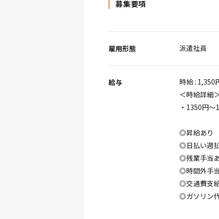
募集要項
派遣社員
雇用形態
時給 : 1,350
給与
＜時給詳細
・1350円～1
◎昇給あり
◎日払い週
◎残業手当
◎時間外手
◎交通費支
◎ガソリン代