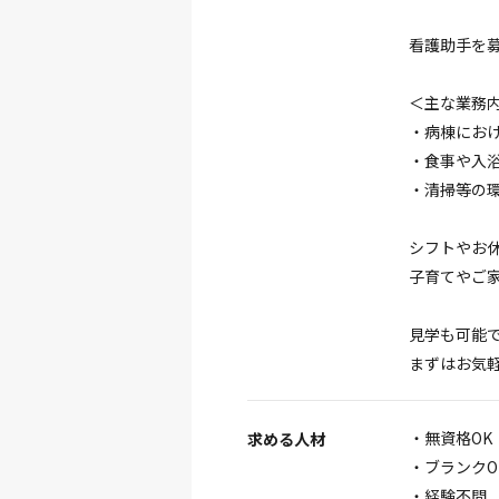
看護助手を
＜主な業務
・病棟にお
・食事や入
・清掃等の
シフトやお
子育てやご
見学も可能
まずはお気軽
・無資格OK
求める人材
・ブランクO
・経験不問