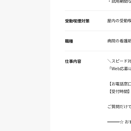
・試用期間
屋内の受動
受動喫煙対策
病院の看護
職種
＼スピード
仕事内容
「Web応
【お電話窓口】0
【受付時間】平日
ご質問だけで
━━━☆ お