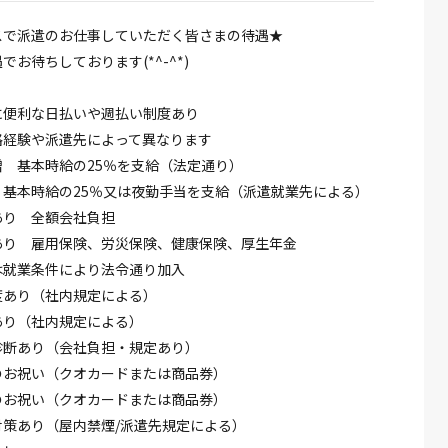
スで派遣のお仕事していただく皆さまの待遇★
でお待ちしております(*^-^*)
に便利な日払いや週払い制度あり
格経験や派遣先によって異なります
 基本時給の25％を支給（法定通り）
 基本時給の25％又は夜勤手当を支給（派遣就業先による）
あり 全額会社負担
あり 雇用保険、労災保険、健康保険、厚生年金
は就業条件により法令通り加入
度あり（社内規定による）
あり（社内規定による）
診断あり（会社負担・規定あり）
のお祝い（クオカードまたは商品券）
のお祝い（クオカードまたは商品券）
対策あり（屋内禁煙/派遣先規定による）