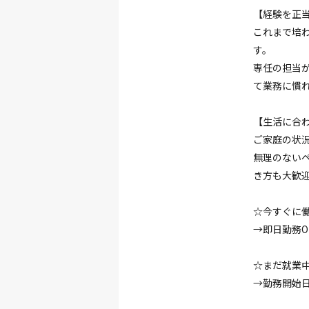
【経験を正
これまで培
す。
専任の担当
て業務に慣
【生活に合
ご家庭の状
無理のない
き方も大歓
☆今すぐに
→即日勤務O
☆まだ就業
→勤務開始日