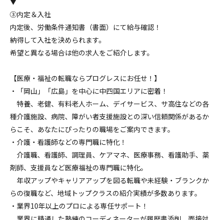
▼
③内定＆入社
内定後、労働条件通知書（書面）にて給与確認！
納得して入社を決められます。
希望と異なる場合は他の求人をご紹介します。
【医療・福祉の転職ならプログレスにお任せ！】
・「岡山」「広島」を中心に中四国エリアに密着！
特養、老健、有料老人ホーム、デイサービス、サ高住などの各
種介護施設、病院、障がい者支援施設との深い信頼関係があるか
らこそ、あなたにぴったりの職場をご案内できます。
・介護・看護師などの専門職に特化！
介護職、看護師、調理員、ケアマネ、医療事務、看護助手、薬
剤師、支援員など医療福祉の専門職に特化。
年収アップやキャリアアップを図る転職や未経験・ブランクか
らの復職など、地域トップクラスの紹介実績が多数あります。
・業界10年以上のプロによる専任サポート！
業界に精通した熟練のコーディネーターが履歴書添削、面接対