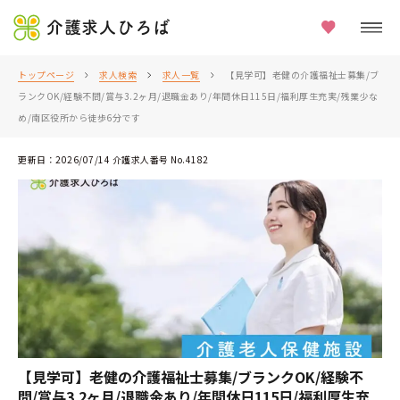
介護求人ひろば
トップページ
求人検索
求人一覧
【見学可】老健の介護福祉士募集/ブ
ランクOK/経験不問/賞与3.2ヶ月/退職金あり/年間休日115日/福利厚生充実/残業少な
め/南区役所から徒歩6分です
更新日：2026/07/14 介護求人番号 No.4182
【見学可】老健の介護福祉士募集/ブランクOK/経験不
問/賞与3.2ヶ月/退職金あり/年間休日115日/福利厚生充