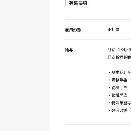
募集要項
正社員
雇用形態
月給 : 234,5
給与
総支給月額
・基本給月給 
・資格手当 5
・待機手当 7
・役職手当 1
・特殊業務手当
・処遇改善手当