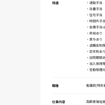
・通勤手当 月
待遇
・扶養手当 5
・住宅手当 5
・時間外手
・各種手当
・昇給あり
・賞与あり 
・退職金制
・定年制あり
・試用期間
・加入保険
・受動喫煙
看護師/特別
職種
高齢者福祉
仕事内容