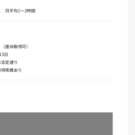
 月平均1～2時間
り（連休取得可）
13日
は法定通り
取得実績あり