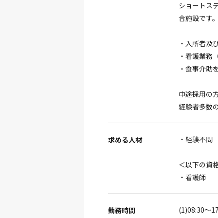
ショートス
合施設です
・入所者及
・看護業
・食事介助
中途採用の
経験者多数
・経験不問
求める人材
＜以下の資
・看護師
(1)08:30～
勤務時間