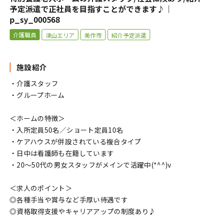
予定派遣で正社員を目指すことができます♪｜
p_sy_000568
介護職員
津山エリア
美作市
紹介予定派遣
施設紹介
・介護スタッフ
・グループホーム
＜ホームの特徴＞
・入所定員50名／ショート定員10名
・ケアハウスが併設されている複合タイプ
・日中は看護師も在籍しています
・20～50代の男女スタッフがメインで活躍中(*^^)v
＜求人のポイント＞
◎各種手当や賞与など手厚い待遇です
◎資格取得支援やキャリアアップの制度あり♪