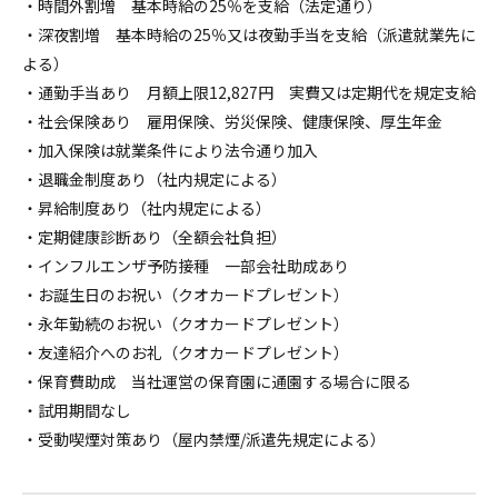
・時間外割増 基本時給の25％を支給（法定通り）
・深夜割増 基本時給の25％又は夜勤手当を支給（派遣就業先に
よる）
・通勤手当あり 月額上限12,827円 実費又は定期代を規定支給
・社会保険あり 雇用保険、労災保険、健康保険、厚生年金
・加入保険は就業条件により法令通り加入
・退職金制度あり（社内規定による）
・昇給制度あり（社内規定による）
・定期健康診断あり（全額会社負担）
・インフルエンザ予防接種 一部会社助成あり
・お誕生日のお祝い（クオカードプレゼント）
・永年勤続のお祝い（クオカードプレゼント）
・友達紹介へのお礼（クオカードプレゼント）
・保育費助成 当社運営の保育園に通園する場合に限る
・試用期間なし
・受動喫煙対策あり（屋内禁煙/派遣先規定による）