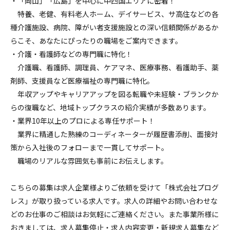
・「岡山」「広島」を中心に中四国エリアに密着！
特養、老健、有料老人ホーム、デイサービス、サ高住などの各
種介護施設、病院、障がい者支援施設との深い信頼関係があるか
らこそ、あなたにぴったりの職場をご案内できます。
・介護・看護師などの専門職に特化！
介護職、看護師、調理員、ケアマネ、医療事務、看護助手、薬
剤師、支援員など医療福祉の専門職に特化。
年収アップやキャリアアップを図る転職や未経験・ブランクか
らの復職など、地域トップクラスの紹介実績が多数あります。
・業界10年以上のプロによる専任サポート！
業界に精通した熟練のコーディネーターが履歴書添削、面接対
策から入社後のフォローまで一貫してサポート。
職場のリアルな雰囲気も事前にお伝えします。
こちらの募集は求人企業様よりご依頼を受けて「株式会社プログ
レス」が取り扱っている求人です。求人の詳細やお問い合わせな
どのお仕事のご相談はお気軽にご連絡ください。また事業所様に
おきましては、求人募集停止・求人内容変更・新規求人募集など