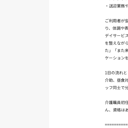
・送迎業務や
ご利用者が
り、体調や
デイサービ
を整えなが
た」「また
ケーション
1日の流れ
介助、昼食
ッフ同士で
介護職員初
ん、資格は
==========