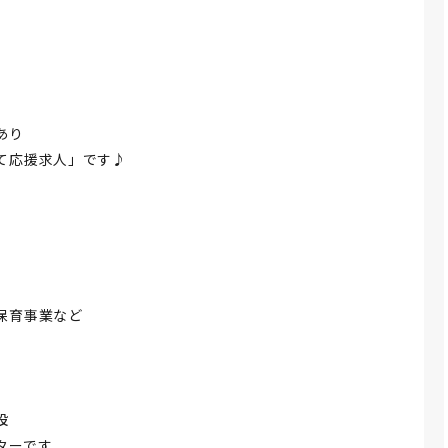
あり
て応援求人」です♪
保育事業など
設
ターです