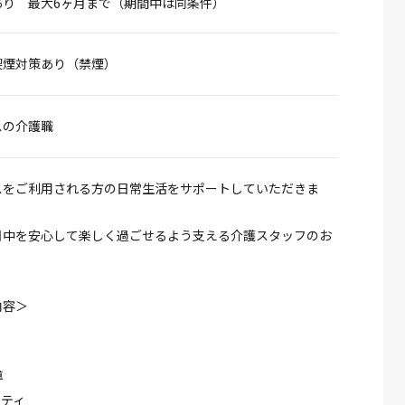
あり 最大6ヶ月まで（期間中は同条件）
喫煙対策あり（禁煙）
スの介護職
スをご利用される方の日常生活をサポートしていただきま
日中を安心して楽しく過ごせるよう支える介護スタッフのお
内容＞
導
ビティ