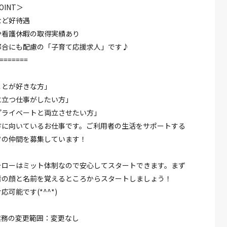
INT＞
など好待遇
や看護休暇の取得実績あり
都合にも配慮の「子育て応援求人」です♪
=======
ことが好きな方」
に立つ仕事がしたい方」
プライベートと両立させたい方」
方に向いているお仕事です。ご利用者の生活をサポートする
フの仲間を募集しています！
ォローはミット体制なので安心してスタートできます。まず
者の顔と名前を覚えるところからスタートしましょう！
可能です(*^^*)
業務の変更範囲：変更なし