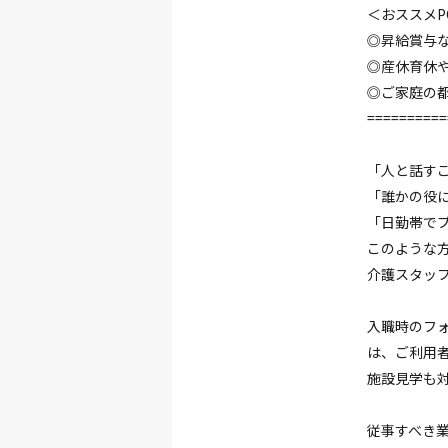
＜おススメPO
◎昇給賞与
◎産休育休
◎ご家庭の
==========
「人と話す
「誰かの役
「日勤帯で
このような
介護スタッ
入職時のフ
は、ご利用
施設見学も対応
従事すべき