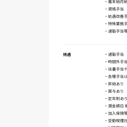
・基本給月給 
・資格手当 1
・処遇改善手当
・特殊業務手当
・通勤手当
・通勤手当 
待遇
・時間外手
・扶養手当
・各種手当
・昇給あり
・賞与あり 
・定年制あり
・賃金締日 
・加入保険
・受動喫煙