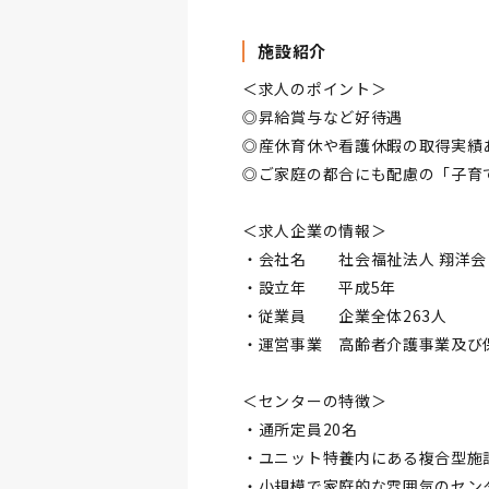
施設紹介
＜求人のポイント＞
◎昇給賞与など好待遇
◎産休育休や看護休暇の取得実績
◎ご家庭の都合にも配慮の「子育
＜求人企業の情報＞
・会社名 社会福祉法人 翔洋会
・設立年 平成5年
・従業員 企業全体263人
・運営事業 高齢者介護事業及び
＜センターの特徴＞
・通所定員20名
・ユニット特養内にある複合型施
・小規模で家庭的な雰囲気のセン