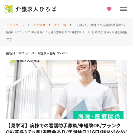
介護求人ひろば
トップページ
求人検索
求人一覧
【見学可】病棟での看護助手募集/未
経験OK/ブランクOK/賞与3.7ヵ月/退職金あり/年間休日116日/残業少なめ/車通勤可能
です
更新日：2026/06/19 介護求人番号 No.7961
【見学可】病棟での看護助手募集/未経験OK/ブランク
OK/賞与3.7ヵ月/退職金あり/年間休日116日/残業少なめ/