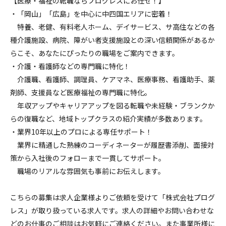
【医療・福祉の転職ならプログレスにお任せ！】
・「岡山」「広島」を中心に中四国エリアに密着！
特養、老健、有料老人ホーム、デイサービス、サ高住などの各
種介護施設、病院、障がい者支援施設との深い信頼関係があるか
らこそ、あなたにぴったりの職場をご案内できます。
・介護・看護師などの専門職に特化！
介護職、看護師、調理員、ケアマネ、医療事務、看護助手、薬
剤師、支援員など医療福祉の専門職に特化。
年収アップやキャリアアップを図る転職や未経験・ブランクか
らの復職など、地域トップクラスの紹介実績が多数あります。
・業界10年以上のプロによる専任サポート！
業界に精通した熟練のコーディネーターが履歴書添削、面接対
策から入社後のフォローまで一貫してサポート。
職場のリアルな雰囲気も事前にお伝えします。
こちらの募集は求人企業様よりご依頼を受けて「株式会社プログ
レス」が取り扱っている求人です。求人の詳細やお問い合わせな
どのお仕事のご相談はお気軽にご連絡ください。また事業所様に