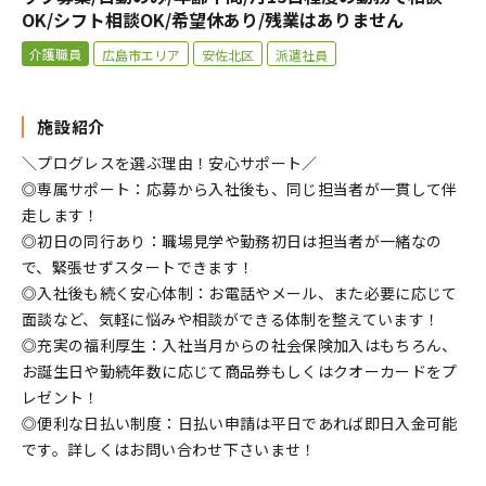
OK/シフト相談OK/希望休あり/残業はありません
介護職員
広島市エリア
安佐北区
派遣社員
施設紹介
＼プログレスを選ぶ理由！安心サポート／
◎専属サポート：応募から入社後も、同じ担当者が一貫して伴
走します！
◎初日の同行あり：職場見学や勤務初日は担当者が一緒なの
で、緊張せずスタートできます！
◎入社後も続く安心体制：お電話やメール、また必要に応じて
面談など、気軽に悩みや相談ができる体制を整えています！
◎充実の福利厚生：入社当月からの社会保険加入はもちろん、
お誕生日や勤続年数に応じて商品券もしくはクオーカードをプ
レゼント！
◎便利な日払い制度：日払い申請は平日であれば即日入金可能
です。詳しくはお問い合わせ下さいませ！