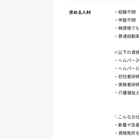
・経験不問
求める人材
・学歴不問
・無資格で
・普通自動車
＜以下の資
・ヘルパー2
・ヘルパー1
・初任者研
・実務者研
・介護福祉
＼こんなお
・新着や急
・資格免許