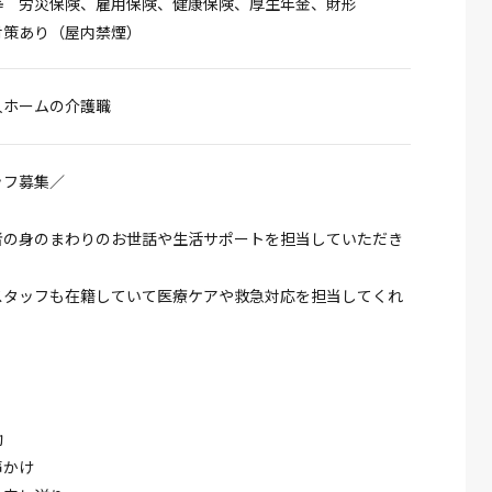
等 労災保険、雇用保険、健康保険、厚生年金、財形
対策あり（屋内禁煙）
人ホームの介護職
ッフ募集／
者の身のまわりのお世話や生活サポートを担当していただき
スタッフも在籍していて医療ケアや救急対応を担当してくれ
助
声かけ