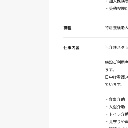
・加入保険
・受動喫煙
特別養護老
職種
＼介護スタ
仕事内容
施設ご利用
ます。
日中は看護
ています。
・食事介助
・入浴介助
・トイレ介
・見守りや