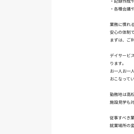
・記録作成
・各種会議や
業務に慣れ
安心の体制
まずは、ご
デイサービ
ります。
お一人お一
おこなって
勤務地は高
施設見学も対応
従事すべき
就業場所の