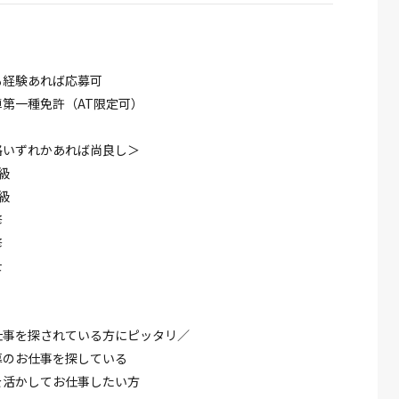
も経験あれば応募可
第一種免許（AT限定可）
格いずれかあれば尚良し＞
級
級
修
修
士
仕事を探されている方にピッタリ／
募のお仕事を探している
を活かしてお仕事したい方