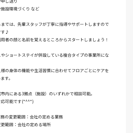
や申し送り
施設環境づくり など
るまでは、先輩スタッフが丁寧に指導やサポートしますので
です♪
利用者の顔と名前を覚えるところからスタートしましょう！
スやショートステイが併設している複合タイプの事業所にな
人様の身体の機能や生活習慣に合わせてフロアごとにケアを
います。
松市内にある3拠点（施設）のいずれかで相談可能。
可能です(*^^*)
業務の変更範囲：会社の定める業務
変更範囲：会社の定める場所