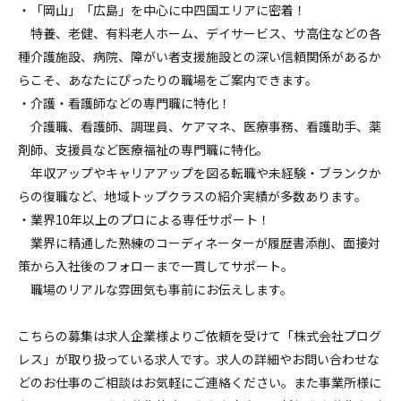
・「岡山」「広島」を中心に中四国エリアに密着！
特養、老健、有料老人ホーム、デイサービス、サ高住などの各
種介護施設、病院、障がい者支援施設との深い信頼関係があるか
らこそ、あなたにぴったりの職場をご案内できます。
・介護・看護師などの専門職に特化！
介護職、看護師、調理員、ケアマネ、医療事務、看護助手、薬
剤師、支援員など医療福祉の専門職に特化。
年収アップやキャリアアップを図る転職や未経験・ブランクか
らの復職など、地域トップクラスの紹介実績が多数あります。
・業界10年以上のプロによる専任サポート！
業界に精通した熟練のコーディネーターが履歴書添削、面接対
策から入社後のフォローまで一貫してサポート。
職場のリアルな雰囲気も事前にお伝えします。
こちらの募集は求人企業様よりご依頼を受けて「株式会社プログ
レス」が取り扱っている求人です。求人の詳細やお問い合わせな
どのお仕事のご相談はお気軽にご連絡ください。また事業所様に