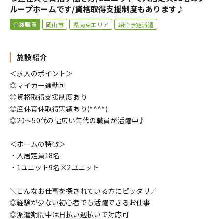
ループホームです/資格取得支援制度もあります♪
介護職員
岡山市
県南東エリア
紹介予定派遣
施設紹介
＜求人のポイント＞
◎マイカー通勤可
◎資格取得支援制度あり
◎産休育休取得実績あり(*^^*)
◎20～50代の幅広い年代の職員が活躍中♪
＜ホームの特徴＞
・入居定員18名
・1ユニット9名×2ユニット
＼こんなお仕事を探されている方にピッタリ／
◎経験が少ない初心者でも活躍できるお仕事
◎派遣期間中は日払い週払いで対応可