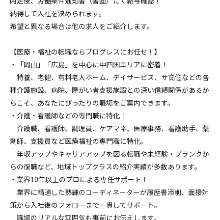
内定後、労働条件通知書（書面）にて給与確認！
納得して入社を決められます。
希望と異なる場合は他の求人をご紹介します。
【医療・福祉の転職ならプログレスにお任せ！】
・「岡山」「広島」を中心に中四国エリアに密着！
特養、老健、有料老人ホーム、デイサービス、サ高住などの各
種介護施設、病院、障がい者支援施設との深い信頼関係があるか
らこそ、あなたにぴったりの職場をご案内できます。
・介護・看護師などの専門職に特化！
介護職、看護師、調理員、ケアマネ、医療事務、看護助手、薬
剤師、支援員など医療福祉の専門職に特化。
年収アップやキャリアアップを図る転職や未経験・ブランクか
らの復職など、地域トップクラスの紹介実績が多数あります。
・業界10年以上のプロによる専任サポート！
業界に精通した熟練のコーディネーターが履歴書添削、面接対
策から入社後のフォローまで一貫してサポート。
職場のリアルな雰囲気も事前にお伝えします。